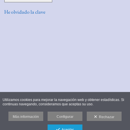
He olvidado la clave
Utilizamos cookies para mejorar la navegación web y obtener estadísticas. Si
continuas navegando, consideramos que aceptas su uso.
Más información
Configurar
Rechazar
Aceptar