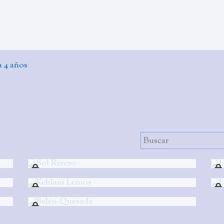
a 4 años
Sol Rivero
Kehlani Lemos
Belén-Quesada