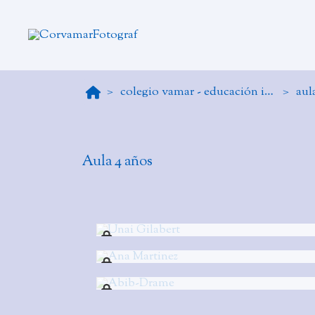
colegio vamar - educación infantil
aul
Aula 4 años
Unai Gilabert
Ana Martinez
Abib-Drame