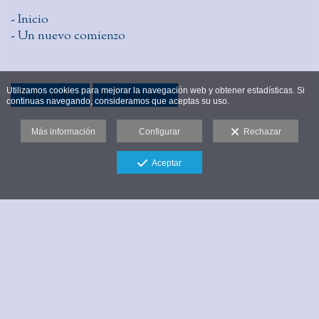
- Inicio
- Un nuevo comienzo
Utilizamos cookies para mejorar la navegación web y obtener estadísticas. Si
Ver anterior
Ver siguiente
continuas navegando, consideramos que aceptas su uso.
Más información
Configurar
Rechazar
Aceptar
Corvamar - 657 381 472 - 637 927 212 Valencia