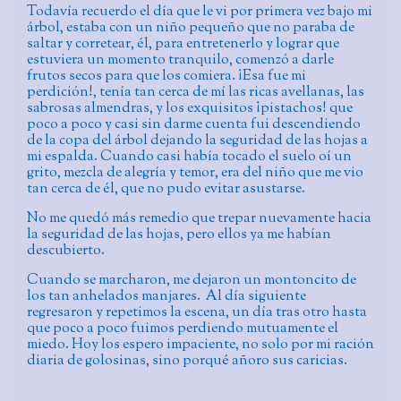
Todavía recuerdo el día que le vi por primera vez bajo mi
árbol, estaba con un niño pequeño que no paraba de
saltar y corretear, él, para entretenerlo y lograr que
estuviera un momento tranquilo, comenzó a darle
frutos secos para que los comiera. ¡Esa fue mi
perdición!, tenía tan cerca de mí las ricas avellanas, las
sabrosas almendras, y los exquisitos ¡pistachos! que
poco a poco y casi sin darme cuenta fui descendiendo
de la copa del árbol dejando la seguridad de las hojas a
mi espalda. Cuando casi había tocado el suelo oí un
grito, mezcla de alegría y temor, era del niño que me vio
tan cerca de él, que no pudo evitar asustarse.
No me quedó más remedio que trepar nuevamente hacia
la seguridad de las hojas, pero ellos ya me habían
descubierto
.
Cuando se marcharon, me dejaron un montoncito de
los tan anhelados manjares. Al día siguiente
regresaron y repetimos la escena, un día tras otro hasta
que poco a poco fuimos perdiendo mutuamente el
miedo. Hoy los espero impaciente, no solo por mi ración
diaria de golosinas, sino porqué añoro sus caricias
.