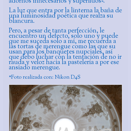
adornos innecesarios y superfluos».
La luz que entra por la linterna la baña de
una luminosidad poética que realza su
blancura.
Pero, a pesar de tanta perfección, le
encuentro un defecto, solo uno y puede
que me suceda solo a mí, me recuerda a
las tortas de merengue como las que su
usan para los banquetes nupciales, así
que debo luchar con la tentación de no ir
rauda y veloz hacia la pastelería a por ese
ansiado merengue.
*Foto realizada con: Nikon D4S