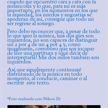
cuando me encuentro cara a cara con la
melancolía y lo que, para mí es más
importante, en los momentos en los que
la ansiedad, los miedos y angustias se
apoderan de mí, consigue que todo mi
ser regrese al sosiego.
Pero debo reconocer que, a pesar de todo
lo que amo la música, mis dos pies son
izquierdos, no son capaces de distinguir
un 2 por 4 de un 4 por 4 y, como
imaginarán, corroboro que soy incapaz
de leer una partitura y ¡qué decir de
interpretarla! Mis dos oídos también son
izquierdos.
Así que simplemente continuaré
disfrutando de la música en todo
momento, al conducir, caminar o al
escribir este texto.
*Foto realizada con: Nikon Z6