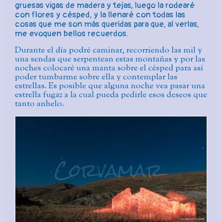
gruesas vigas de madera y tejas, luego la rodearé
con flores y césped, y la llenaré con todas las
cosas que me son más queridas para que, al verlas,
me evoquen bellos recuerdos.
Durante el día podré caminar, recorriendo las mil y
una sendas que serpentean estas montañas y por las
noches colocaré una manta sobre el césped para así
poder tumbarme sobre ella y contemplar las
estrellas. Es posible que alguna noche vea pasar una
estrella fugaz a la cual pueda pedirle esos deseos que
tanto anhelo.