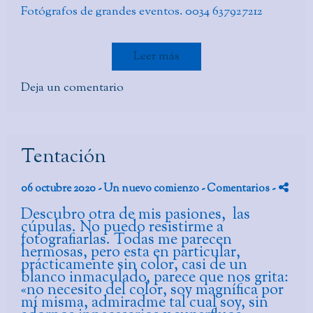
Fotógrafos de grandes eventos. 0034 637927212
Leer más
Deja un comentario
Tentación
06 octubre 2020 -
Un nuevo comienzo
- Comentarios
-
Descubro otra de mis pasiones, las
cúpulas. No puedo resistirme a
fotografiarlas. Todas me parecen
hermosas, pero esta en particular,
prácticamente sin color, casi de un
blanco inmaculado, parece que nos grita:
«no necesito del color, soy magnífica por
mí misma, admiradme tal cual soy, sin